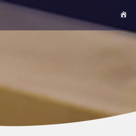
A
c
c
u