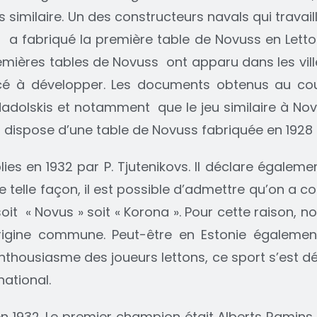
ès similaire. Un des constructeurs navals qui travail
 fabriqué la première table de Novuss en Lettoni
 premières tables de Novuss ont apparu dans les vil
ncé à développer. Les documents obtenus au co
adolskis et notamment que le jeu similaire à Nov
 dispose d’une table de Novuss fabriquée en 1928
ies en 1932 par P. Tjutenikovs. Il déclare égaleme
 De telle façon, il est possible d’admettre qu’on 
u soit « Novus » soit « Korona ». Pour cette raison
rigine commune. Peut-être en Estonie égaleme
’enthousiasme des joueurs lettons, ce sport s’est 
national.
n 1932. Le premier champion était Alberts Ramins.