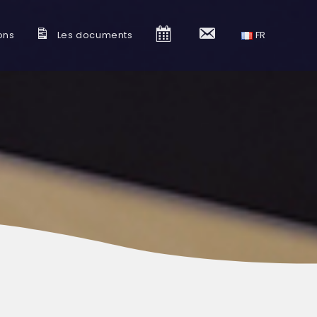
ons
Les documents
C
C
FR
a
o
l
n
e
t