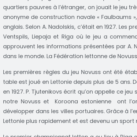
quartiers pauvres à l’étranger, on jouait le jeu tr
anonyme de construction navale « Faulbaums », a
anglais. Selon A. Nadolskis, c’était en 1927. Les
Ventspils, Liepaja et Riga où le jeu a comme
approuvent les informations présentées par A. N
dans le monde. La Fédération lettonne de Novuss
Les premières règles du jeu Novuss ont été établ
table est joué en Lettonie depuis plus de 5 ans.
en 1927. P. Tjutenikovs écrit qu’on appelle ce je
notre Novuss et Koroona estonienne ont l’o
développer dans les villes portuaires. Grâce à l
Lettonie plus rapidement et est devenu un sport 
Le premier championnat letton a eu lieu à Riga e