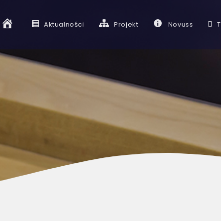
S
Aktualności
Projekt
Novuss
T
t
r
o