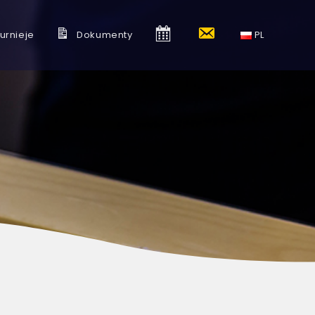
urnieje
Dokumenty
K
K
PL
a
o
l
n
e
t